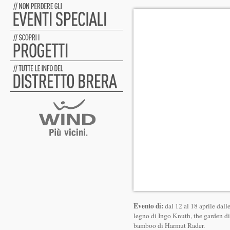
Evento di:
dal 12 al 18 aprile dall
legno di Ingo Knuth, the garden di 
bamboo di Harmut Rader.