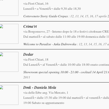
via Fiori Chiari, 16
LunedÃ¬ a VenerdÃ¬ dalle 9,30 alle 18,30
Cottoveneto Story: Guido Crepax
: 12, 13, 14, 15, 16, 17 aprile
Crima'rt
via Borgonuovo, 27 - Interno dopo le 18 e festivi citofonare C
Dal martedÃ¬ al sabato dalle 11:00 alle 19:00 domenica dalle 1
Welcome to Paradise - Anka Dabrowska
: 12, 13, 14, 15, 16, 17 
Dedar
via Fiori Chiari, 18
Dal LunedÃ¬ al VenerdÃ¬ dalle 10:00 alle 18:00 orario continu
Showroom special opening 10:00 - 21:00 - cocktail 14 April 21
2011
Dmk - Daniela Mola
via delle Erbe ang. Via Mercato, 1
LunedÃ¬ dalle 15:30 alle 19:00 dal martedÃ¬ al venerdÃ¬ dalle 
19:00 Sabato su appuntamento