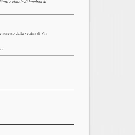
Piatti e ciotole di bamboo di
 accesso dalla vetrina di Via
011