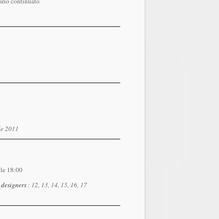
ario continuato
ile 2011
lle 18:00
4 designers
: 12, 13, 14, 15, 16, 17