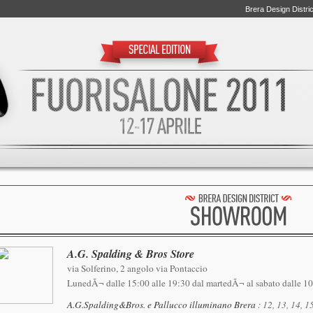
Brera Design Distric
A.G. Spalding & Bros Store
via Solferino, 2 angolo via Pontaccio
LunedÃ¬ dalle 15:00 alle 19:30 dal martedÃ¬ al sabato dalle 10
A.G.Spalding&Bros. e Pallucco illuminano Brera
: 12, 13, 14, 1