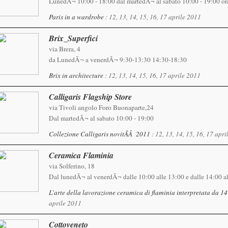
LunedÃ¬ 10:00 - 18:00 dal martedÃ¬ al sabato 10:00 - 19:00 or
Paris in a wardrobe
: 12, 13, 14, 15, 16, 17 aprile 2011
Brix_Superfici
via Brera, 4
da LunedÃ¬ a venerdÃ¬ 9:30-13:30 14:30-18:30
Brix in architecture
: 12, 13, 14, 15, 16, 17 aprile 2011
Calligaris Flagship Store
via Tivoli angolo Foro Buonaparte,24
Dal martedÃ¬ al sabato 10:00 - 19:00
Collezione Calligaris novitÃÂ 2011
: 12, 13, 14, 15, 16, 17 apr
Ceramica Flaminia
via Solferino, 18
Dal lunedÃ¬ al venerdÃ¬ dalle 10:00 alle 13:00 e dalle 14:00 a
L'arte della lavorazione ceramica di flaminia interpretata da 1
aprile 2011
Cottoveneto