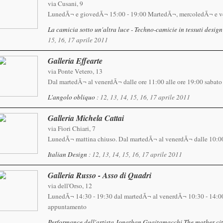
via Cusani, 9
LunedÃ¬ e giovedÃ¬ 15:00 - 19:00 MartedÃ¬, mercoledÃ¬ e v
La camicia sotto un'altra luce - Techno-camicie in tessuti desig
15, 16, 17 aprile 2011
Galleria Effearte
via Ponte Vetero, 13
Dal martedÃ¬ al venerdÃ¬ dalle ore 11:00 alle ore 19:00 sabato
L'angolo obliquo
: 12, 13, 14, 15, 16, 17 aprile 2011
Galleria Michela Cattai
via Fiori Chiari, 7
LunedÃ¬ mattina chiuso. Dal martedÃ¬ al venerdÃ¬ dalle 10:00 
Italian Design
: 12, 13, 14, 15, 16, 17 aprile 2011
Galleria Russo - Asso di Quadri
via dell'Orso, 12
LunedÃ¬ 14:30 - 19:30 dal martedÃ¬ al venerdÃ¬ 10:30 - 14:00 
appuntamento
Performance dell'artista Jonathan Guaitamacchi The mother cit