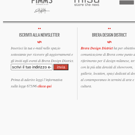
Inserisci la tua e-mail nello spazio
Brera Design District
ha per obiettiv
sottostante per ricevere gli aggiornamenti e
comunicazione di Brera come punto d
gli inviti agli eventi di Brera Design District.
riferimento per il design milanese, ter
con la più alta densità di showroom,
gallerie, location, spazi dedicati al de
Prima di aderire leggi l’informativa
al contemporaneo in termini di arte e
sulla legge 675/96
clicca qui
cultura.