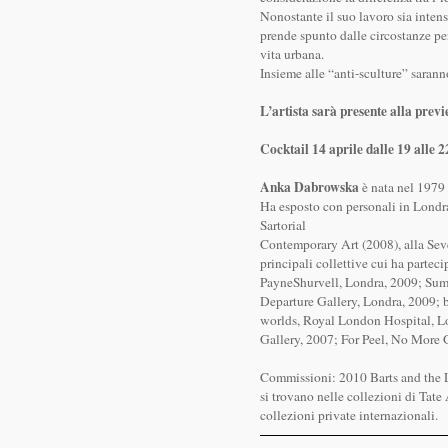
Nonostante il suo lavoro sia inte
prende spunto dalle circostanze per
vita urbana.
Insieme alle “anti-sculture” sarann
L’artista sarà presente alla previ
Cocktail 14 aprile dalle 19 alle 2
Anka Dabrowska
è nata nel 1979 
Ha esposto con personali in Londra
Sartorial
Contemporary Art (2008), alla Se
principali collettive cui ha partec
PayneShurvell, Londra, 2009; Summ
Departure Gallery, Londra, 2009; 
worlds, Royal London Hospital, Lo
Gallery, 2007; For Peel, No More 
Commissioni: 2010 Barts and the L
si trovano nelle collezioni di Tate
collezioni private internazionali.