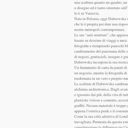
una scultura quanto un quadro, un 
o disegno ed è tanto orientato sull
lo è su Varsavia.
Nata in Polonia, oggi Dabrowska v
che le è propria per dare una rispo
nostre metropoli contemporanee.
Le sue “anti-strutture”, che appaio
basate su dozzine di viaggi e mesi 
fotografie e riempiendo parecchi 
cambiamento del panorama delle str
di negozi, grattacieli, insegne e gra
Dabrowska incorpora la sua ricerca 
Un frammento di carta da parati di
un negozio, mentre la fotografia di
trasformata in un vero e proprio mu
Le sculture di Dabrowska cambiano 
alchimia archiettonica. Dagli avan
e ignorato dai più, della vita di t
plastiche vistose e cemento, accost
graffiti. Nessun materiale è troppo
appena l’estetica punk e il consum
Come la sua città adottiva di Londra,
travagliata. Permeata da questa es
considerazione la differenza tra l’