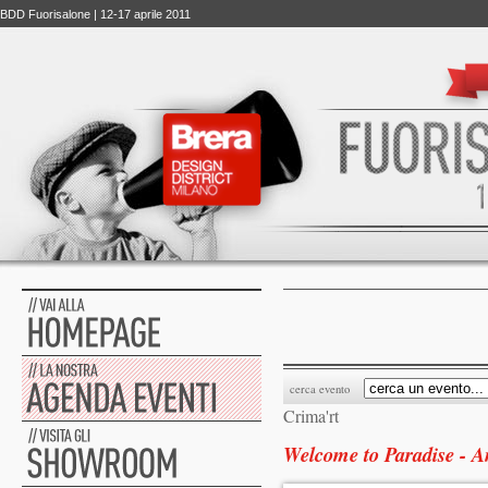
BDD Fuorisalone | 12-17 aprile 2011
cerca evento
Crima'rt
Welcome to Paradise - 