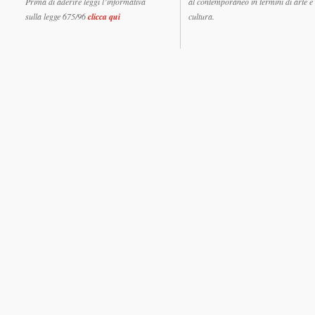
Prima di aderire leggi l’informativa
al contemporaneo in termini di arte e
sulla legge 675/96
clicca qui
cultura.