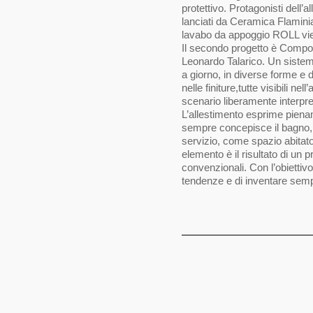
protettivo. Protagonisti dell’al
lanciati da Ceramica Flaminia.
lavabo da appoggio ROLL vien
Il secondo progetto è Compon
Leonardo Talarico. Un sistema
a giorno, in diverse forme e d
nelle finiture,tutte visibili ne
scenario liberamente interpre
L’allestimento esprime pienam
sempre concepisce il bagno,
servizio, come spazio abitato
elemento è il risultato di un pr
convenzionali. Con l’obiettiv
tendenze e di inventare semp