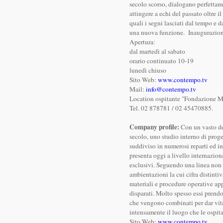
secolo scorso, dialogano perfettame
attingere a echi del passato oltre i
quali i segni lasciati dal tempo e 
una nuova funzione. Inaugurazion
Apertura:
dal martedì al sabato
orario continuato 10-19
lunedì chiuso
Sito Web:
www.contempo.tv
Mail:
info@contempo.tv
Location ospitante "Fondazione M
Tel. 02 878781 / 02 45470885.
Company profile:
Con un vasto dep
secolo, uno studio interno di proget
suddiviso in numerosi reparti ed 
presenta oggi a livello internazion
esclusivi. Seguendo una linea non
ambientazioni la cui cifra distintiv
materiali e procedure operative app
disparati. Molto spesso essi prendo
che vengono combinati per dar vita
intensamente il luogo che le ospita
Sito Web:
www.contempo.tv