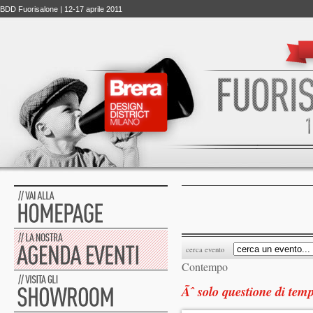
BDD Fuorisalone | 12-17 aprile 2011
cerca evento
Contempo
Ãˆ solo questione di tem